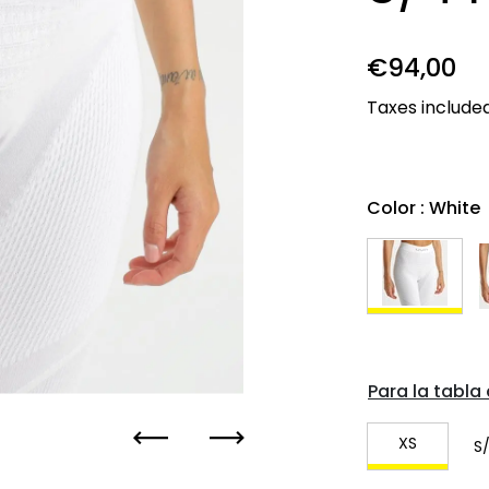
Precio re
€94,00
P
Taxes include
Color
: White
Para la tabla 
XS
Anterior
Próximo
S