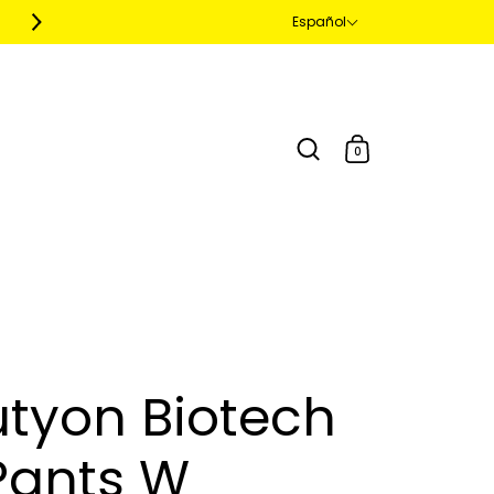
Español
envíos a todo el mundo
0
utyon Biotech
Pants W