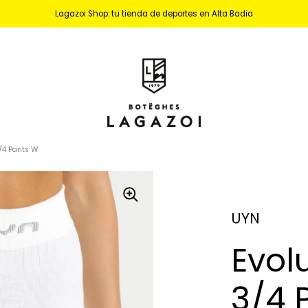
Lagazoi Shop: tu tienda de deportes en Alta Badia
/4 Pants W
UYN
Evol
3/4 