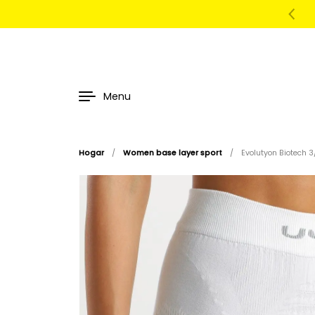
Menu
Hogar
/
Women base layer sport
/
Evolutyon Biotech 3