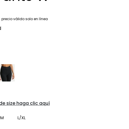
gular
recio de venta
precio válido solo en línea
d
de size haga clic aquí
/M
L/XL