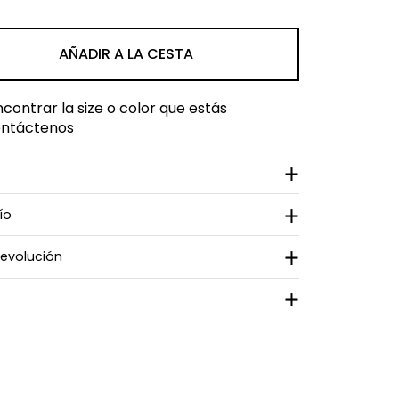
AÑADIR A LA CESTA
ontrar la size o color que estás
ntáctenos
ío
devolución