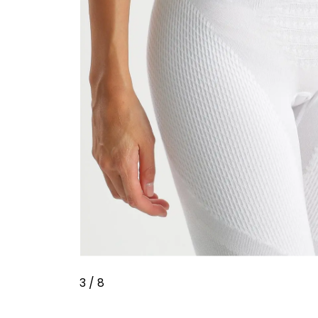
3
/ 8