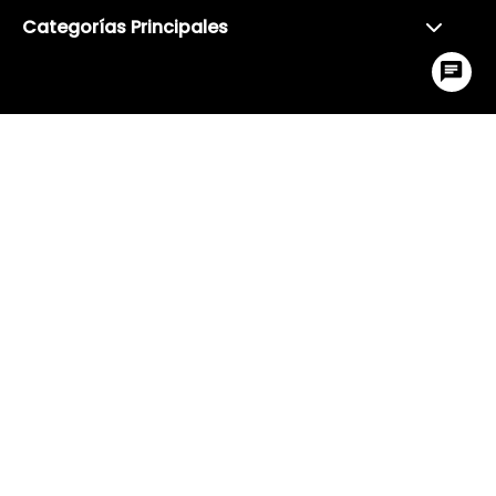
Categorías Principales
Visita también
Ir arr