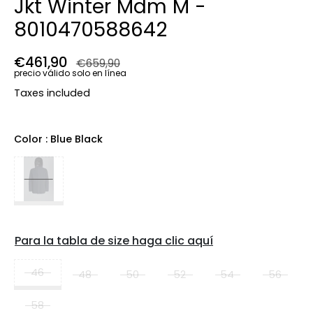
Jkt Winter Mdm M -
8010470588642
Precio regular
€461,90
Precio de venta
€659,90
precio válido solo en línea
Taxes included
Color
: Blue Black
Para la tabla de size haga clic aquí
46
48
50
52
54
56
58