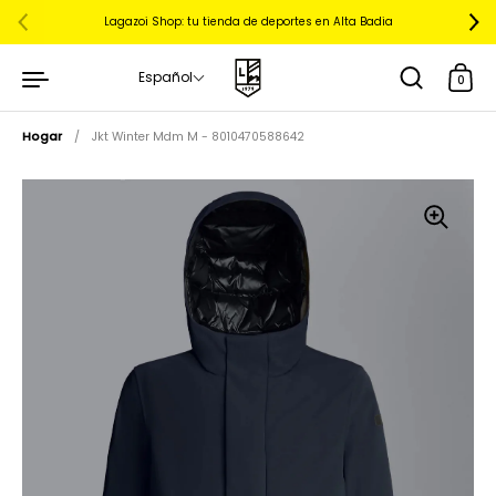
Lagazoi Shop: tu tienda de deportes en Alta Badia
Español
0
Hogar
/
Jkt Winter Mdm M - 8010470588642