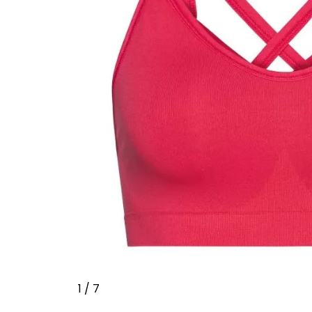
1
/ 7