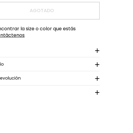
AGOTADO
ontrar la size o color que estás
ntáctenos
ío
devolución