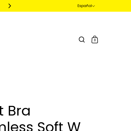
Español
envíos a todo el mundo
0
t Bra
less Soft W