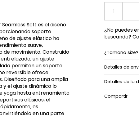
r Seamless Soft es el diseño
¿No puedes enc
oporcionando soporte
buscando?
Co
eño de ajuste elástico ha
rendimiento suave,
go de movimiento. Construido
¿Tamaño size?
 entrelazado, un ajuste
alada permiten un soporte
Detalles de env
ño reversible ofrece
les. Diseñado para una amplia
Detalles de la 
 y el ajuste dinámico lo
sde yoga hasta entrenamiento
Compartir
eportivos clásicos, el
rápidamente, es
onvirtiéndolo en una parte