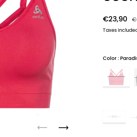
Precio re
€23,90
P
€
Taxes include
Color
: Parad
XS
Anterior
Próximo