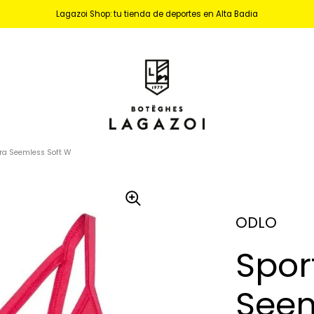
Lagazoi Shop: tu tienda de deportes en Alta Badia
Bra Seemless Soft W
ODLO
Spor
Seem