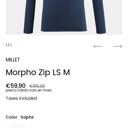
1
/ 1
Anterior
Próx
MILLET
Morpho Zip LS M
Precio regular
€59,90
Precio de venta
€85,00
precio válido solo en línea
Taxes included
Color
: Saphir