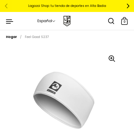
Lagazoi Shop: tu tienda de deportes en Alta Badia
Español
0
Hogar
/
Feel Good S237