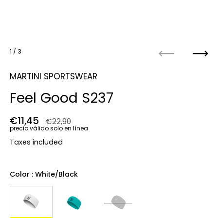
1
/ 3
Anterior
Próx
MARTINI SPORTSWEAR
Feel Good S237
Precio regular
€11,45
Precio de venta
€22,90
precio válido solo en línea
Taxes included
Color
: White/black