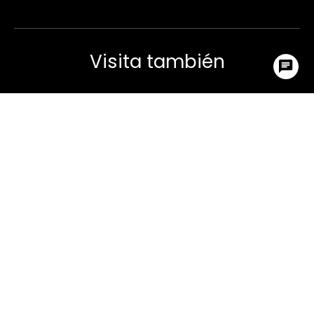
Visita también
Ir arr