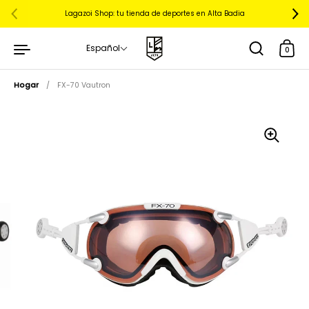
Lagazoi Shop: tu tienda de deportes en Alta Badia
Español
0
Hogar
/
FX-70 Vautron