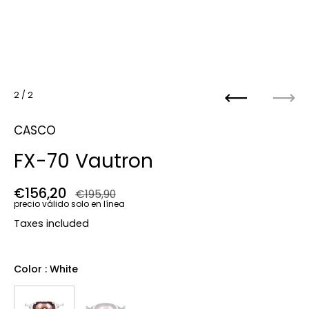
2
/ 2
Anterior
Próx
CASCO
FX-70 Vautron
Precio regular
€156,20
Precio de venta
€195,90
precio válido solo en línea
Taxes included
Color
: White